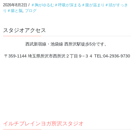
2026年8月2日
/
＃胸がゆるむ＃呼吸が深まる＃腹が温まり＃頭がすっき
り＃腸と脳
,
ブログ
体をやさしくゆるめる
スタジオアクセス
無理のない動きでこわばりをほぐし、心地よい軽さ
西武新宿線・池袋線 西所沢駅徒歩5分です。
を感じます。
〒359-1144 埼玉県所沢市西所沢２丁目９−３４ TEL:04-2936-9730
内面を静かに見つめる
イルチブレインヨガ所沢スタジオ
瞑想を通して、今の自分の状態にやさしく気づいて
いきます。