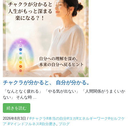
運動が得意ではないけれど、心身を整えたい
チャクラが分かると、 自分が分かる。
呼吸・体・心を
「なんとなく疲れる」 「やる気が出ない」 「人間関係がうまくいか
ない」 そんな時 ...
やさしく整える
続きを読む
2026年8月3日
/
#チャクラ#本当の自分#ヨガ#エネルギーワーク#セルフケ
ア #マインドフルネス#自分磨き
,
ブログ
ゆっくりとした呼吸と無理のない動きで、内側から整