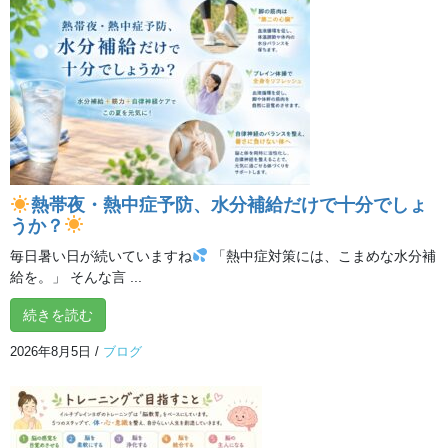
熱帯夜・熱中症予防、水分補給だけで十分でしょ
うか？
毎日暑い日が続いていますね
「熱中症対策には、こまめな水分補
給を。」 そんな言 ...
続きを読む
こんなお悩みありませんか？
2026年8月5日
/
ブログ
最近、カラダや
気持ちの変化を