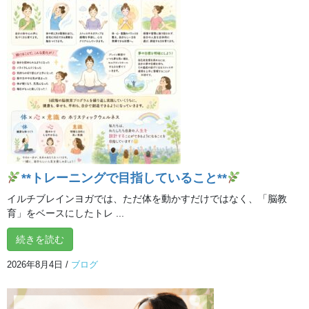
感じていませんか
忙しさの中で浅くなった呼吸や、休まらない気持ちにやさ
しく気づくところから始めます。
考えごとが多く、気持ちが休まらない
**トレーニングで目指していること**
イルチブレインヨガでは、ただ体を動かすだけではなく、「脳教
呼吸が浅く、疲れが抜けにくい
育」をベースにしたトレ ...
続きを読む
2026年8月4日
/
ブログ
自分のための静かな時間を持ちたい