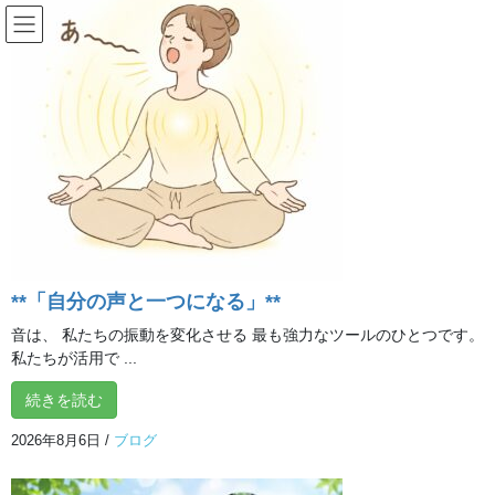
コ
ナ
ン
ビ
テ
ゲ
ン
ー
ツ
シ
へ
ョ
西所沢駅から徒歩5分・駐車場あり
ス
ン
キ
に
呼吸を深め、
ッ
移
プ
動
心と体を
やさしく整える
**「自分の声と一つになる」**
音は、 私たちの振動を変化させる 最も強力なツールのひとつです。
私たちが活用で ...
忙しさや考えすぎで疲れた心を、
呼吸とやさしい瞑想でゆるめていきます。
続きを読む
2026年8月6日
/
ブログ
体験レッスンを見る