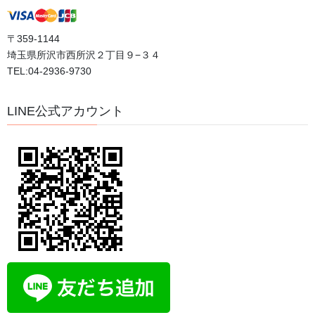
〒359-1144
埼玉県所沢市西所沢２丁目９−３４
TEL:04-2936-9730
LINE公式アカウント
About ILCHI Brain Yoga
イルチブレインヨガが
大切にしていること
ポーズの美しさや柔軟性だけを目指すのではなく、
体・呼吸・心をつなげながら、