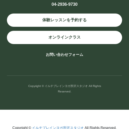
04-2936-9730
ア #マインドフルネス#自分磨き
,
ブログ
体験レッスンを予約する
スタジオアクセス
西武新宿線・池袋線 西所沢駅徒歩5分です。
オンラインクラス
〒359-1144 埼玉県所沢市西所沢２丁目９−３４ TEL:04-2936-9730
お問い合わせフォーム
Copyright © イルチブレインヨガ所沢スタジオ All Rights
Reserved.
イルチブレインヨガ所沢スタジオ
Copyright ©
イルチブレインヨガ所沢スタジオ
All Rights Reserved.