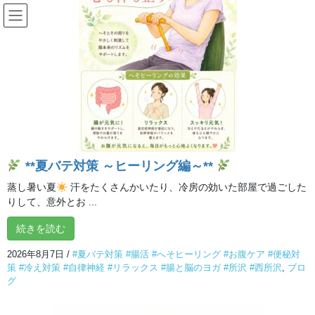
コ
ナ
ン
ビ
テ
ゲ
ン
ー
投稿
ツ
シ
へ
ョ
ス
ン
HOME
地球の日記念、会員さんとアースランしました。
キ
に
KakaoTalk_20250421_181659989_04
ッ
移
プ
動
2025年4月21日
/ 最終更新日時 :
2025年4月21日
イルチブレインヨガ 所沢
**夏バテ対策 ～ヒーリング編～**
スタジオ
蒸し暑い夏
汗をたくさんかいたり、冷房の効いた部屋で過ごした
KakaoTalk_20250421_181659989_0
りして、意外とお ...
4
続きを読む
2026年8月7日
/
#夏バテ対策 #腸活 #へそヒーリング #お腹ケア #便秘対
策 #冷え対策 #自律神経 #リラックス #腸と脳のヨガ #所沢 #西所沢
,
ブロ
グ