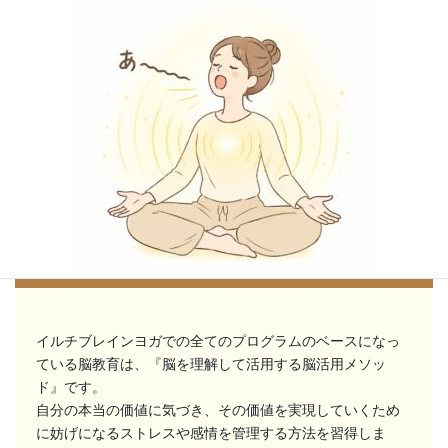
体験レッスンでお待ちしています
**「自分の声と一つになる」**
音は、 私たちの振動を変化させる 最も強力なツールのひとつです。
イルチブレインヨガでの全てのプログラムのベースになっ
私たちが活用で ...
ている脳教育は、『脳を理解して活用する脳活用メソッ
ド』です。
続きを読む
自分の本当の価値に気づき、その価値を実現していくため
2026年8月6日
/
ブログ
に妨げになるストレスや感情を管理する方法を習得しま