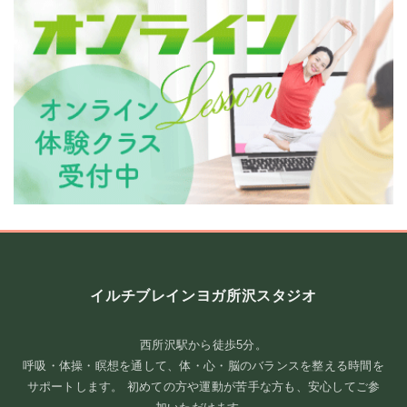
**トレーニングで目指していること**
イルチブレインヨガでは、ただ体を動かすだけではなく、「脳教
イルチブレインヨガ所沢スタジオ
育」をベースにしたトレ ...
続きを読む
西所沢駅から徒歩5分。
呼吸・体操・瞑想を通して、体・心・脳のバランスを整える時間を
2026年8月4日
/
ブログ
サポートします。 初めての方や運動が苦手な方も、安心してご参