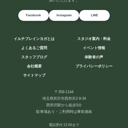
加いただけます。
Facebook
Instagram
LINE
イルチブレインヨガとは
スタジオ案内・料金
よくあるご質問
イベント情報
スタッフブログ
体験者の声
会社概要
プライバシーポリシー
サイトマップ
チャクラが分かると、 自分が分かる。
〒359-1144
埼玉県所沢市西所沢2-9-34
「なんとなく疲れる」 「やる気が出ない」 「人間関係がうまくいか
西所沢駅から徒歩5分
ない」 そんな時 ...
駐車場あり・ご利用時は事前連絡
続きを読む
電話受付 22:00まで
2026年8月3日
/
#チャクラ#本当の自分#ヨガ#エネルギーワーク#セルフケ