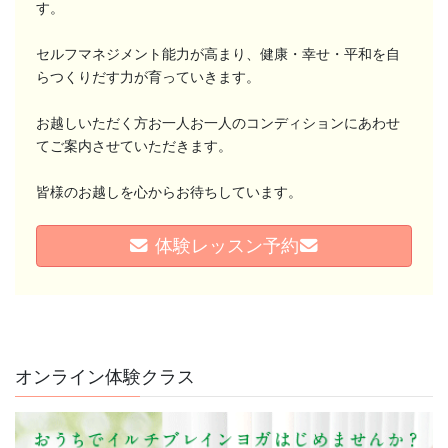
す。
セルフマネジメント能力が高まり、健康・幸せ・平和を自
らつくりだす力が育っていきます。
お越しいただく方お一人お一人のコンディションにあわせ
てご案内させていただきます。
皆様のお越しを心からお待ちしています。
熱帯夜・熱中症予防、水分補給だけで十分でしょ
体験レッスン予約
うか？
毎日暑い日が続いていますね
「熱中症対策には、こまめな水分補
給を。」 そんな言 ...
続きを読む
オンライン体験クラス
2026年8月5日
/
ブログ