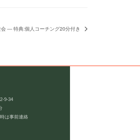
 ― 特典:個人コーチング20分付き
9-34
分
用時は事前連絡