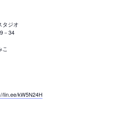
スタジオ
－34
みこ
://lin.ee/kW5N24H