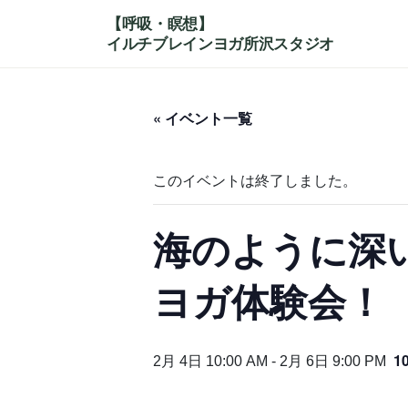
コ
ナ
ン
ビ
テ
ゲ
ン
ー
ツ
シ
« イベント一覧
へ
ョ
ス
ン
キ
に
このイベントは終了しました。
ッ
移
プ
動
海のように深
ヨガ体験会！
1
2月 4日 10:00 AM
-
2月 6日 9:00 PM