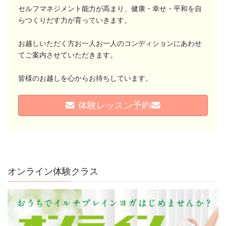
セルフマネジメント能力が高まり、健康・幸せ・平和を自
らつくりだす力が育っていきます。
お越しいただく方お一人お一人のコンディションにあわせ
てご案内させていただきます。
皆様のお越しを心からお待ちしています。
体験レッスン予約
チャクラが分かると、 自分が分かる。
「なんとなく疲れる」 「やる気が出ない」 「人間関係がうまくいか
ない」 そんな時 ...
続きを読む
オンライン体験クラス
2026年8月3日
/
#チャクラ#本当の自分#ヨガ#エネルギーワーク#セルフケ
ア #マインドフルネス#自分磨き
,
ブログ