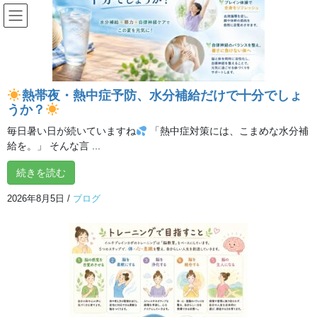
コ
ナ
ン
ビ
テ
ゲ
ン
ー
メディア
ツ
シ
へ
ョ
熱帯夜・熱中症予防、水分補給だけで十分でしょ
ス
ン
HOME
メディア
KakaoTalk_20240706_094226745_04
うか？
キ
に
ッ
移
毎日暑い日が続いていますね
「熱中症対策には、こまめな水分補
プ
動
2024年7月6日
/ 最終更新日時 :
2024年7月6日
tokorozawa_admin
給を。」 そんな言 ...
KakaoTalk_20240706_094226745_0
続きを読む
4
2026年8月5日
/
ブログ