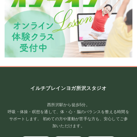
頭を休めるには、まず体の緊張をほどくことから。
イルチブレインヨガ所沢スタジオ
ストレスで詰まった胸を、ゆるめてみませんか？ 考えごとやストレ
スが多いと、知らな ...
西所沢駅から徒歩5分。
続きを読む
呼吸・体操・瞑想を通して、体・心・脳のバランスを整える時間を
サポートします。 初めての方や運動が苦手な方も、安心してご参
2026年8月2日
/
＃胸がゆるむ＃呼吸が深まる＃腹が温まり＃頭がすっき
加いただけます。
り＃腸と脳
,
ブログ