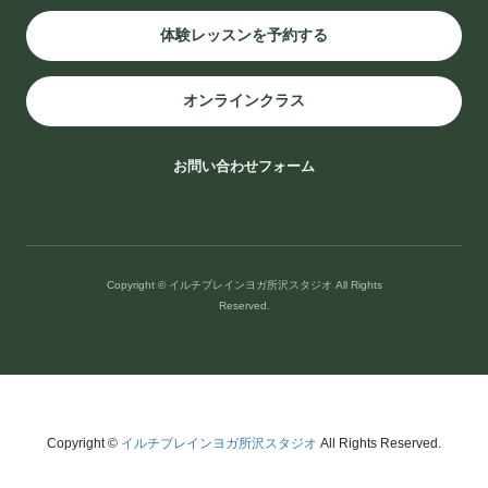
体験レッスンを予約する
西武新宿線・池袋線 西所沢駅徒歩5分です。
〒359-1144 埼玉県所沢市西所沢２丁目９−３４ TEL:04-2936-9730
オンラインクラス
お問い合わせフォーム
Copyright © イルチブレインヨガ所沢スタジオ All Rights
Reserved.
イルチブレインヨガ所沢スタジオ
〒359-1144
Copyright ©
イルチブレインヨガ所沢スタジオ
All Rights Reserved.
埼玉県所沢市西所沢２丁目９−３４
TEL:04-2936-9730