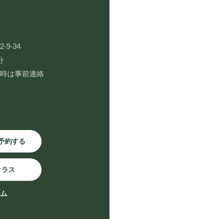
9-34
分
用時は事前連絡
予約する
クラス
ーム