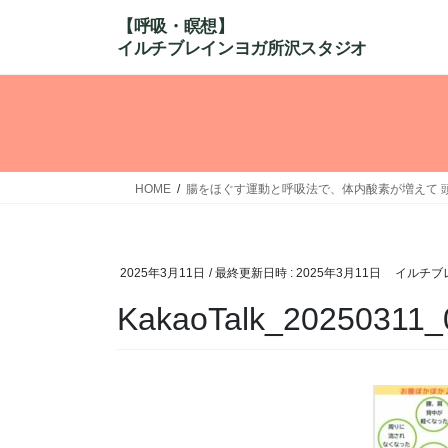
コ
ナ
ン
ビ
テ
ゲ
ン
ー
ツ
シ
へ
ョ
ス
ン
キ
に
HOME
腸をほぐす運動と呼吸法で、体内酸素が増えて 
ッ
移
プ
動
2025年3月11日
/ 最終更新日時 :
2025年3月11日
イルチブ
KakaoTalk_20250311