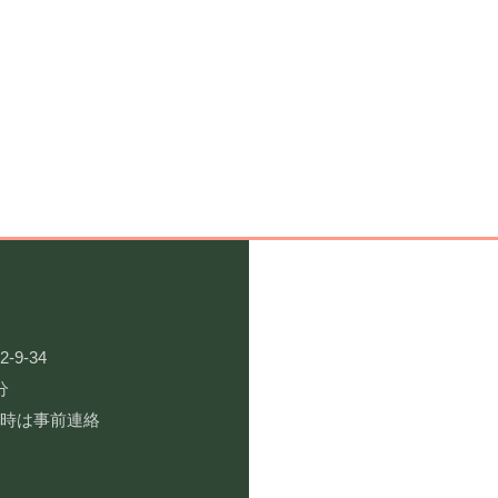
9-34
分
用時は事前連絡