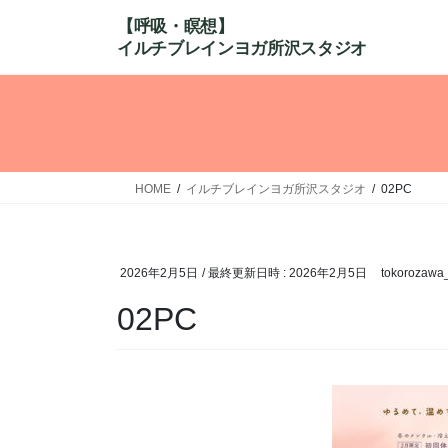
コ
ナ
ン
ビ
テ
ゲ
ン
ー
ツ
シ
へ
ョ
ス
ン
キ
に
HOME
イルチブレインヨガ所沢スタジオ
02PC
ッ
移
プ
動
2026年2月5日
/ 最終更新日時 :
2026年2月5日
tokorozawa
02PC