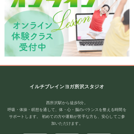
**トレーニングで目指していること**
イルチブレインヨガ所沢スタジオ
イルチブレインヨガでは、ただ体を動かすだけではなく、「脳教
育」をベースにしたトレ ...
西所沢駅から徒歩5分。
呼吸・体操・瞑想を通して、体・心・脳のバランスを整える時間を
続きを読む
サポートします。 初めての方や運動が苦手な方も、安心してご参
加いただけます。
2026年8月4日
/
ブログ