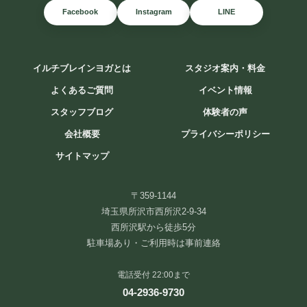
Facebook
Instagram
LINE
イルチブレインヨガとは
スタジオ案内・料金
よくあるご質問
イベント情報
スタッフブログ
体験者の声
会社概要
プライバシーポリシー
サイトマップ
〒359-1144
埼玉県所沢市西所沢2-9-34
チャクラが分かると、 自分が分かる。
西所沢駅から徒歩5分
「なんとなく疲れる」 「やる気が出ない」 「人間関係がうまくいか
駐車場あり・ご利用時は事前連絡
ない」 そんな時 ...
電話受付 22:00まで
続きを読む
04-2936-9730
2026年8月3日
/
#チャクラ#本当の自分#ヨガ#エネルギーワーク#セルフケ