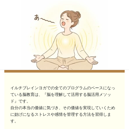
体験レッスンでお待ちしています
**「自分の声と一つになる」**
イルチブレインヨガでの全てのプログラムのベースになっ
ている脳教育は、『脳を理解して活用する脳活用メソッ
音は、 私たちの振動を変化させる 最も強力なツールのひとつです。
ド』です。
私たちが活用で ...
自分の本当の価値に気づき、その価値を実現していくため
続きを読む
に妨げになるストレスや感情を管理する方法を習得しま
す。
2026年8月6日
/
ブログ