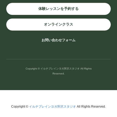
ア #マインドフルネス#自分磨き
,
ブログ
体験レッスンを予約する
スタジオアクセス
オンラインクラス
西武新宿線・池袋線 西所沢駅徒歩5分です。
お問い合わせフォーム
〒359-1144 埼玉県所沢市西所沢２丁目９−３４ TEL:04-2936-9730
Copyright © イルチブレインヨガ所沢スタジオ All Rights
Reserved.
イルチブレインヨガ所沢スタジオ
Copyright ©
イルチブレインヨガ所沢スタジオ
All Rights Reserved.