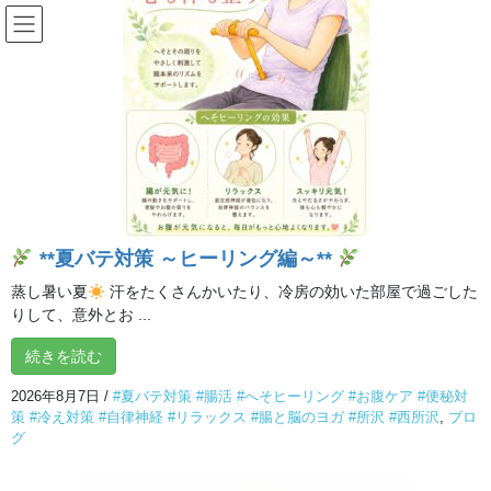
コ
ナ
ン
ビ
テ
ゲ
ン
ー
投稿
ツ
シ
へ
ョ
ス
ン
HOME
会員さんからの声「股関節の左右バランスが整えました」
キ
に
KakaoTalk_20250717_162112907
ッ
移
プ
動
2025年7月17日
/ 最終更新日時 :
2025年7月17日
イルチブレインヨガ 所沢
**夏バテ対策 ～ヒーリング編～**
スタジオ
蒸し暑い夏
汗をたくさんかいたり、冷房の効いた部屋で過ごした
KakaoTalk_20250717_162112907
りして、意外とお ...
続きを読む
2026年8月7日
/
#夏バテ対策 #腸活 #へそヒーリング #お腹ケア #便秘対
策 #冷え対策 #自律神経 #リラックス #腸と脳のヨガ #所沢 #西所沢
,
ブロ
グ