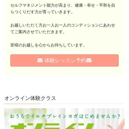
セルフマネジメント能力が高まり、健康・幸せ・平和を自
らつくりだす力が育っていきます。
お越しいただく方お一人お一人のコンディションにあわせ
てご案内させていただきます。
皆様のお越しを心からお待ちしています。
体験レッスン予約
熱帯夜・熱中症予防、水分補給だけで十分でしょ
うか？
毎日暑い日が続いていますね
「熱中症対策には、こまめな水分補
給を。」 そんな言 ...
オンライン体験クラス
続きを読む
2026年8月5日
/
ブログ