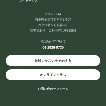
サイトマップ
西武新宿線・池袋線 西所沢駅徒歩5分です。
〒359-1144
〒359-1144 埼玉県所沢市西所沢２丁目９−３４ TEL:04-2936-9730
埼玉県所沢市西所沢2-9-34
西所沢駅から徒歩5分
駐車場あり・ご利用時は事前連絡
電話受付 22:00まで
04-2936-9730
体験レッスンを予約する
イルチブレインヨガ所沢スタジオ
オンラインクラス
お問い合わせフォーム
〒359-1144
埼玉県所沢市西所沢２丁目９−３４
TEL:04-2936-9730