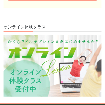
オンライン体験クラス
頭を休めるには、まず体の緊張をほどくことから。
ストレスで詰まった胸を、ゆるめてみませんか？ 考えごとやストレ
スが多いと、知らな ...
続きを読む
2026年8月2日
/
＃胸がゆるむ＃呼吸が深まる＃腹が温まり＃頭がすっき
り＃腸と脳
,
ブログ