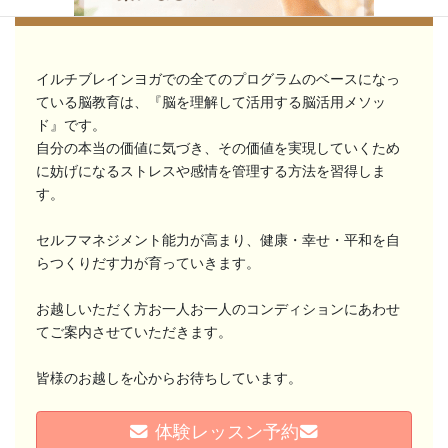
体験レッスンでお待ちしています
イルチブレインヨガでの全てのプログラムのベースになっ
ている脳教育は、『脳を理解して活用する脳活用メソッ
ド』です。
自分の本当の価値に気づき、その価値を実現していくため
に妨げになるストレスや感情を管理する方法を習得しま
す。
チャクラが分かると、 自分が分かる。
セルフマネジメント能力が高まり、健康・幸せ・平和を自
「なんとなく疲れる」 「やる気が出ない」 「人間関係がうまくいか
らつくりだす力が育っていきます。
ない」 そんな時 ...
続きを読む
お越しいただく方お一人お一人のコンディションにあわせ
てご案内させていただきます。
2026年8月3日
/
#チャクラ#本当の自分#ヨガ#エネルギーワーク#セルフケ
ア #マインドフルネス#自分磨き
,
ブログ
皆様のお越しを心からお待ちしています。
体験レッスン予約