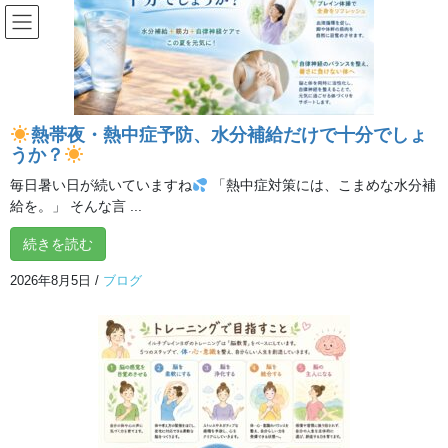
コ
ナ
ン
ビ
テ
ゲ
ン
ー
投稿
ツ
シ
へ
ョ
熱帯夜・熱中症予防、水分補給だけで十分でしょ
ス
ン
HOME
会員さんからの声「膝の痛みがなおり、普通に歩くようになりました」
うか？
キ
に
KakaoTalk_20250711_121756776
ッ
移
毎日暑い日が続いていますね
「熱中症対策には、こまめな水分補
プ
動
給を。」 そんな言 ...
2025年7月11日
/ 最終更新日時 :
2025年7月11日
イルチブレインヨガ 所沢
スタジオ
続きを読む
KakaoTalk_20250711_121756776
2026年8月5日
/
ブログ
動
画
プ
レ
ー
ヤ