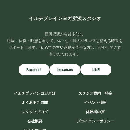
イルチブレインヨガ所沢スタジオ
西所沢駅から徒歩5分。
呼吸・体操・瞑想を通して、体・心・脳のバランスを整える時間を
サポートします。 初めての方や運動が苦手な方も、安心してご参
加いただけます。
Facebook
Instagram
LINE
8月が始まりました
皆さま、いつもありがとうございます
暑い日が続いていますが、
お元気にお過ごしで ...
イルチブレインヨガとは
スタジオ案内・料金
続きを読む
よくあるご質問
イベント情報
2026年8月1日
/
ブログ
スタッフブログ
体験者の声
会社概要
プライバシーポリシー
スタジオアクセス