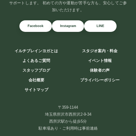
サポートします。 初めての方や運動が苦手な方も、安心してご参
加いただけます。
Facebook
Instagram
LINE
イルチブレインヨガとは
スタジオ案内・料金
よくあるご質問
イベント情報
スタッフブログ
体験者の声
会社概要
プライバシーポリシー
サイトマップ
頭を休めるには、まず体の緊張をほどくことから。
〒359-1144
ストレスで詰まった胸を、ゆるめてみませんか？ 考えごとやストレ
埼玉県所沢市西所沢2-9-34
スが多いと、知らな ...
西所沢駅から徒歩5分
駐車場あり・ご利用時は事前連絡
続きを読む