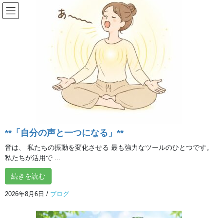
コ
ナ
ン
ビ
テ
ゲ
ン
ー
投稿
ツ
シ
へ
ョ
ス
ン
HOME
キ
に
体を整えたくて始めた呼吸が、心まで軽くしてくれました！ ～体の中心、チャク
ッ
移
ラの秘密～
ChatGPT Image 2026年2月3日 19_07_07
プ
動
2026年2月3日
/ 最終更新日時 :
2026年2月3日
studio@ilchibrainyoga-
tokorozawa.com
**「自分の声と一つになる」**
ChatGPT Image 2026年2月3日
音は、 私たちの振動を変化させる 最も強力なツールのひとつです。
私たちが活用で ...
19_07_07
続きを読む
2026年8月6日
/
ブログ