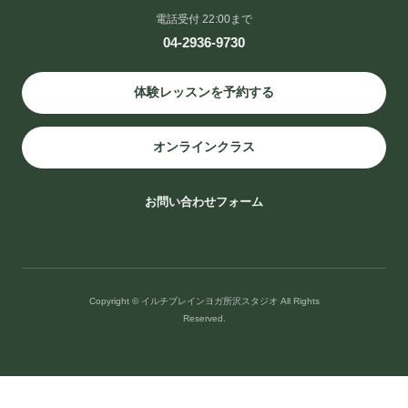
2026年8月2日
/
＃胸がゆるむ＃呼吸が深まる＃腹が温まり＃頭がすっき
電話受付 22:00まで
り＃腸と脳
,
ブログ
04-2936-9730
スタジオアクセス
体験レッスンを予約する
西武新宿線・池袋線 西所沢駅徒歩5分です。
オンラインクラス
〒359-1144 埼玉県所沢市西所沢２丁目９−３４ TEL:04-2936-9730
お問い合わせフォーム
Copyright © イルチブレインヨガ所沢スタジオ All Rights
Reserved.
イルチブレインヨガ所沢スタジオ