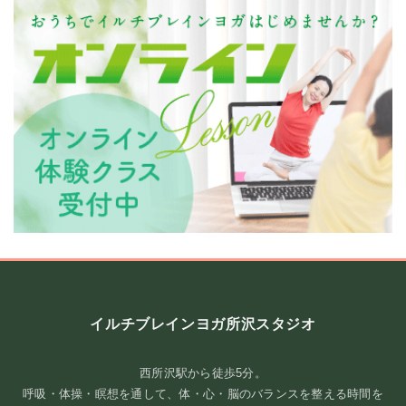
チャクラが分かると、 自分が分かる。
「なんとなく疲れる」 「やる気が出ない」 「人間関係がうまくいか
ない」 そんな時 ...
イルチブレインヨガ所沢スタジオ
続きを読む
西所沢駅から徒歩5分。
2026年8月3日
/
#チャクラ#本当の自分#ヨガ#エネルギーワーク#セルフケ
ア #マインドフルネス#自分磨き
,
ブログ
呼吸・体操・瞑想を通して、体・心・脳のバランスを整える時間を