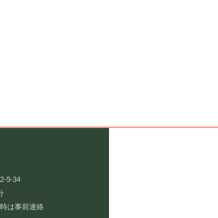
9-34
分
用時は事前連絡