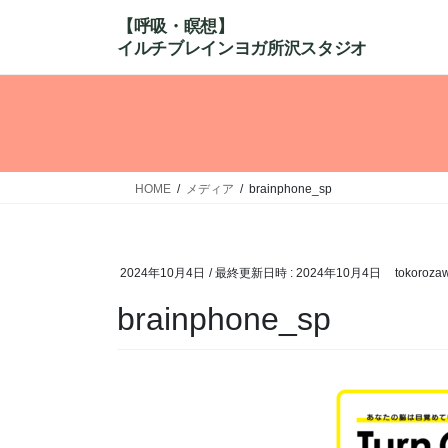
コ
ナ
ン
ビ
テ
ゲ
ン
ー
ツ
シ
へ
ョ
ス
ン
キ
に
HOME
メディア
brainphone_sp
ッ
移
プ
動
2024年10月4日
/ 最終更新日時 :
2024年10月4日
tokoroza
brainphone_sp