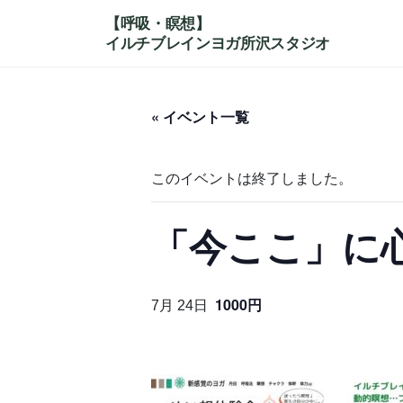
コ
ナ
ン
ビ
テ
ゲ
ン
ー
ツ
シ
« イベント一覧
へ
ョ
ス
ン
キ
に
このイベントは終了しました。
ッ
移
プ
動
「今ここ」に
1000円
7月 24日