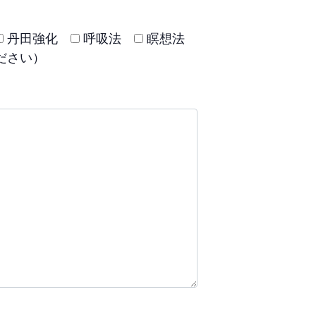
丹田強化
呼吸法
瞑想法
ださい）