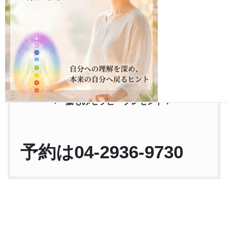
日程 ：4月18日（火）～4月30日（日）
時間 ：10時～、14時～、19時～
1回90分・要予約
体験費： 3,000円⇒ 1,000円（1回限り）
+ 腸もみセラピープレゼント！
チャクラが分かると、 自分が分かる。
「なんとなく疲れる」 「やる気が出ない」 「人間関係がうまくいか
ない」 そんな時 ...
予約は04-2936-9730
続きを読む
2026年8月3日
/
#チャクラ#本当の自分#ヨガ#エネルギーワーク#セルフケ
ア #マインドフルネス#自分磨き
,
ブログ