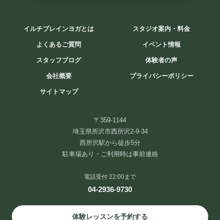
西武新宿線・池袋線 西所沢駅徒歩5分です。
イルチブレインヨガとは
スタジオ案内・料金
〒359-1144 埼玉県所沢市西所沢２丁目９−３４ TEL:04-2936-9730
よくあるご質問
イベント情報
スタッフブログ
体験者の声
会社概要
プライバシーポリシー
サイトマップ
〒359-1144
埼玉県所沢市西所沢2-9-34
西所沢駅から徒歩5分
イルチブレインヨガ所沢スタジオ
駐車場あり・ご利用時は事前連絡
電話受付 22:00まで
04-2936-9730
〒359-1144
埼玉県所沢市西所沢２丁目９−３４
TEL:04-2936-9730
体験レッスンを予約する