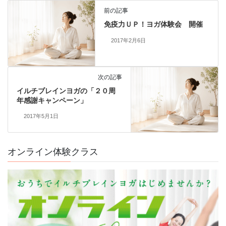
前の記事
免疫力ＵＰ！ヨガ体験会 開催
2017年2月6日
次の記事
イルチブレインヨガの「２０周
年感謝キャンペーン」
2017年5月1日
頭を休めるには、まず体の緊張をほどくことから。
ストレスで詰まった胸を、ゆるめてみませんか？ 考えごとやストレ
オンライン体験クラス
スが多いと、知らな ...
続きを読む
2026年8月2日
/
＃胸がゆるむ＃呼吸が深まる＃腹が温まり＃頭がすっき
り＃腸と脳
,
ブログ