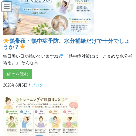
コ
ナ
ン
ビ
テ
ゲ
ン
ー
インフォメーション
ツ
シ
へ
ョ
熱帯夜・熱中症予防、水分補給だけで十分でしょ
ス
ン
HOME
インフォメーション
腸活ヨガ体験会
うか？
キ
に
ッ
移
毎日暑い日が続いていますね
「熱中症対策には、こまめな水分補
プ
動
2017年4月17日
/ 最終更新日時 :
2017年4月17日
イルチブレインヨガ 所沢
給を。」 そんな言 ...
スタジオ
続きを読む
腸活ヨガ体験会
2026年8月5日
/
ブログ
皆さん。こんにちは。
話題の「腸脳相関」
腸は体と心の状態を映す鏡で脳と密接なつながりをもっていま
す。