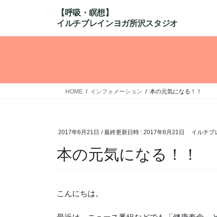
コ
ナ
ン
ビ
テ
ゲ
ン
ー
ツ
シ
へ
ョ
ス
ン
キ
に
HOME
インフォメーション
本の元気になる！！
ッ
移
プ
動
2017年6月21日
/ 最終更新日時 :
2017年6月21日
イルチブ
本の元気になる！！
こんにちは。