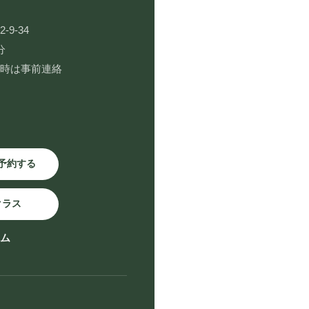
9-34
分
用時は事前連絡
予約する
クラス
ーム