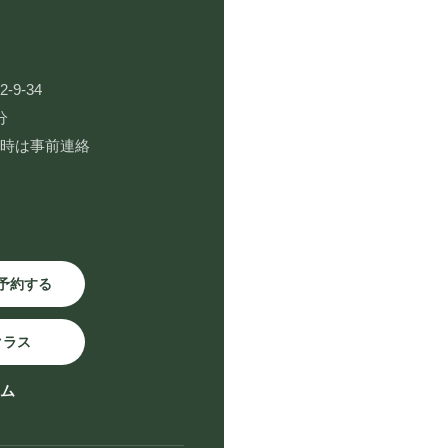
9-34
分
用時は事前連絡
予約する
クラス
ーム