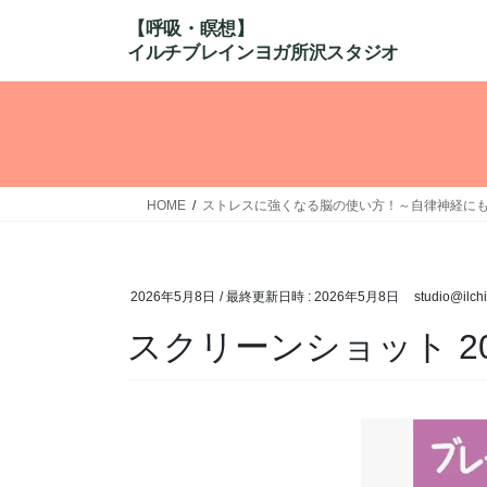
コ
ナ
ン
ビ
テ
ゲ
ン
ー
ツ
シ
へ
ョ
ス
ン
キ
に
HOME
ストレスに強くなる脳の使い方！～自律神経に
ッ
移
プ
動
2026年5月8日
/ 最終更新日時 :
2026年5月8日
studio@ilch
スクリーンショット 2026-