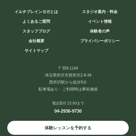
2026年8月4日
/
ブログ
イルチブレインヨガとは
スタジオ案内・料金
よくあるご質問
イベント情報
スタジオアクセス
スタッフブログ
体験者の声
西武新宿線・池袋線 西所沢駅徒歩5分です。
会社概要
プライバシーポリシー
サイトマップ
〒359-1144 埼玉県所沢市西所沢２丁目９−３４ TEL:04-2936-9730
〒359-1144
埼玉県所沢市西所沢2-9-34
西所沢駅から徒歩5分
駐車場あり・ご利用時は事前連絡
電話受付 22:00まで
04-2936-9730
イルチブレインヨガ所沢スタジオ
体験レッスンを予約する