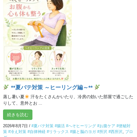
井・有吉THE夜
会」で紹介！話
題のへそヒーリ
ング体験会
番組で紹介され
た美容健康法
で、カラダの中
から美しく。心
身のバランスが
整い、リラック
スにも役立ちま
**夏バテ対策 ～ヒーリング編～**
す。
蒸し暑い夏
汗をたくさんかいたり、冷房の効いた部屋で過ごした
りして、意外とお ...
開催日：10月18日（金）、19日（土）、24日（木）、27日（日）
続きを読む
時間：10:00～/14:00～/19:00～ （90分）
2026年8月7日
/
#夏バテ対策 #腸活 #へそヒーリング #お腹ケア #便秘対
策 #冷え対策 #自律神経 #リラックス #腸と脳のヨガ #所沢 #西所沢
,
ブロ
会場名：イルチブレインヨガ所沢スタジオ