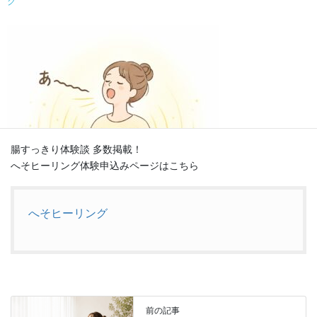
グ
会場住所：〒359-1144 埼玉県所沢市西所沢２丁目９−３４
参加費：1000円
トレーナー：サンボキム
持ち物：動きやすい服装、タオル、飲み物
問合せ電話：04-2936-9730
お楽しみに待ってます。
腸すっきり体験談 多数掲載！
へそヒーリング体験申込みページはこちら
へそヒーリング
**「自分の声と一つになる」**
音は、 私たちの振動を変化させる 最も強力なツールのひとつです。
私たちが活用で ...
前の記事
続きを読む