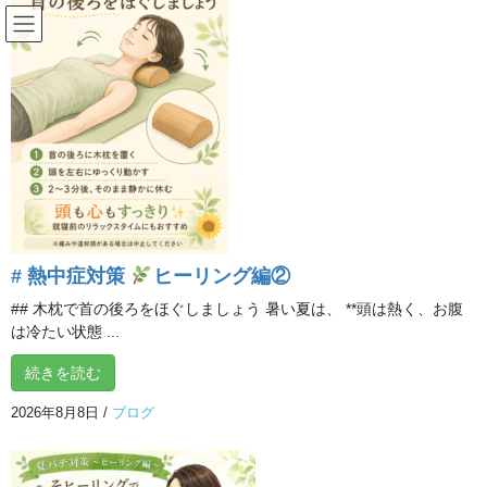
コ
ナ
ン
ビ
テ
ゲ
ン
ー
インフォメーション
ツ
シ
へ
ョ
ス
ン
HOME
インフォメーション
キ
に
【10月10日放送】TBS「櫻井・有吉THE夜会」で紹介！話題のへそヒーリング体
ッ
移
験会
プ
動
2024年10月12日
/ 最終更新日時 :
2024年10月12日
イルチブレインヨガ 所
# 熱中症対策
ヒーリング編②
沢スタジオ
【10月10日放送】TBS「櫻井・有吉
## 木枕で首の後ろをほぐしましょう 暑い夏は、 **頭は熱く、お腹
は冷たい状態 ...
THE夜会」で紹介！話題のへそヒ
続きを読む
ーリング体験会
2026年8月8日
/
ブログ
【10月10日放
送】TBS「櫻