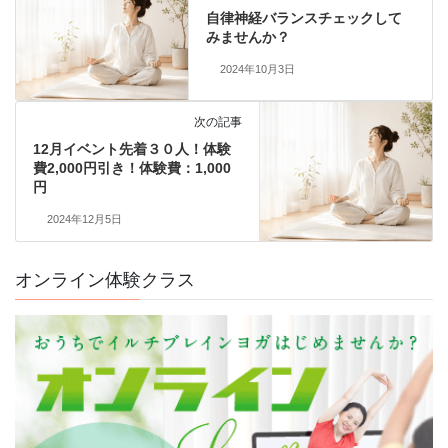
自律神経バランスチェックして
2026年8月6日
/
ブログ
みませんか？
2024年10月3日
次の記事
12月イベント先着３０人！体験
費2,000円引き！体験費：1,000
円
2024年12月5日
オンライン体験クラス
熱帯夜・熱中症予防、水分補給だけで十分でしょ
うか？
毎日暑い日が続いていますね
「熱中症対策には、こまめな水分補
給を。」 そんな言 ...
続きを読む
2026年8月5日
/
ブログ