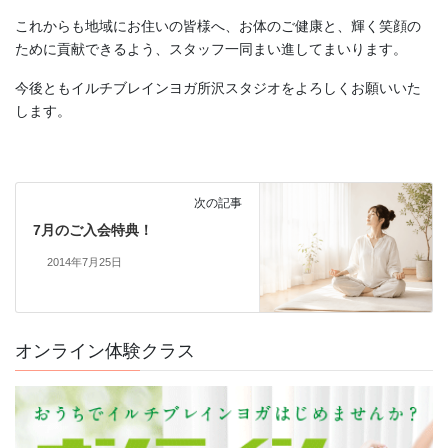
これからも地域にお住いの皆様へ、お体のご健康と、輝く笑顔の
ために貢献できるよう、スタッフ一同まい進してまいります。
今後ともイルチブレインヨガ所沢スタジオをよろしくお願いいた
します。
熱帯夜・熱中症予防、水分補給だけで十分でしょ
次の記事
うか？
7月のご入会特典！
毎日暑い日が続いていますね
「熱中症対策には、こまめな水分補
2014年7月25日
給を。」 そんな言 ...
続きを読む
オンライン体験クラス
2026年8月5日
/
ブログ