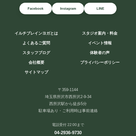
Facebook
Instagram
LINE
イルチブレインヨガとは
スタジオ案内・料金
よくあるご質問
イベント情報
スタッフブログ
体験者の声
会社概要
プライバシーポリシー
サイトマップ
チャクラが分かると、 自分が分かる。
〒359-1144
「なんとなく疲れる」 「やる気が出ない」 「人間関係がうまくいか
埼玉県所沢市西所沢2-9-34
ない」 そんな時 ...
西所沢駅から徒歩5分
駐車場あり・ご利用時は事前連絡
続きを読む
電話受付 22:00まで
2026年8月3日
/
#チャクラ#本当の自分#ヨガ#エネルギーワーク#セルフケ
ア #マインドフルネス#自分磨き
,
ブログ
04-2936-9730