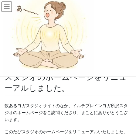
コ
ナ
ン
ビ
テ
ゲ
ン
ー
インフォメーション
ツ
シ
へ
ョ
ス
ン
HOME
インフォメーション
キ
に
スタジオのホームページをリニューアルしました。
ッ
移
プ
動
2014年7月25日
/ 最終更新日時 :
2014年7月25日
tokorozawa_admin
スタジオのホームページをリニュ
**「自分の声と一つになる」**
ーアルしました。
音は、 私たちの振動を変化させる 最も強力なツールのひとつです。
私たちが活用で ...
数あるヨガスタジオサイトのなか、イルチブレインヨガ所沢スタ
続きを読む
ジオのホームページをご訪問くださり、まことにありがとうござ
います。
2026年8月6日
/
ブログ
このたびスタジオのホームページをリニューアルいたしました。