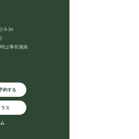
9-34
分
用時は事前連絡
予約する
クラス
ーム