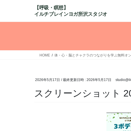
コ
ナ
ン
ビ
テ
ゲ
ン
ー
ツ
シ
へ
ョ
ス
ン
キ
に
HOME
体・心・脳とチャクラのつながりを学ぶ無料オ
ッ
移
プ
動
2026年5月17日
/ 最終更新日時 :
2026年5月17日
studio@i
スクリーンショット 2026-