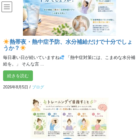
コ
ナ
ン
ビ
テ
ゲ
ン
ー
投稿
ツ
シ
へ
ョ
熱帯夜・熱中症予防、水分補給だけで十分でしょ
ス
ン
HOME
海のように深い呼吸で心からリラックス！呼吸瞑想ヨガ体験会！
うか？
キ
に
所沢
ッ
移
毎日暑い日が続いていますね
「熱中症対策には、こまめな水分補
プ
動
給を。」 そんな言 ...
2026年1月28日
/ 最終更新日時 :
2026年1月28日
tokorozawa_admin
続きを読む
所沢
2026年8月5日
/
ブログ