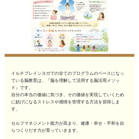
体験レッスンでお待ちしています
**トレーニングで目指していること**
イルチブレインヨガでは、ただ体を動かすだけではなく、「脳教
イルチブレインヨガでの全てのプログラムのベースになっ
育」をベースにしたトレ ...
ている脳教育は、『脳を理解して活用する脳活用メソッ
続きを読む
ド』です。
自分の本当の価値に気づき、その価値を実現していくため
2026年8月4日
/
ブログ
に妨げになるストレスや感情を管理する方法を習得しま
す。
セルフマネジメント能力が高まり、健康・幸せ・平和を自
らつくりだす力が育っていきます。