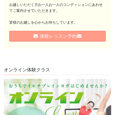
お越しいただく方お一人お一人のコンディションにあわせ
てご案内させていただきます。
皆様のお越しを心からお待ちしています。
体験レッスン予約
チャクラが分かると、 自分が分かる。
「なんとなく疲れる」 「やる気が出ない」 「人間関係がうまくいか
ない」 そんな時 ...
オンライン体験クラス
続きを読む
2026年8月3日
/
#チャクラ#本当の自分#ヨガ#エネルギーワーク#セルフケ
ア #マインドフルネス#自分磨き
,
ブログ