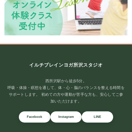
イルチブレインヨガ所沢スタジオ
頭を休めるには、まず体の緊張をほどくことから。
西所沢駅から徒歩5分。
ストレスで詰まった胸を、ゆるめてみませんか？ 考えごとやストレ
呼吸・体操・瞑想を通して、体・心・脳のバランスを整える時間を
スが多いと、知らな ...
サポートします。 初めての方や運動が苦手な方も、安心してご参
加いただけます。
続きを読む
2026年8月2日
/
＃胸がゆるむ＃呼吸が深まる＃腹が温まり＃頭がすっき
Facebook
Instagram
LINE
り＃腸と脳
,
ブログ