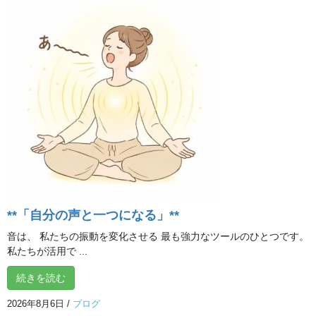
ある「健康」も創造できます。人の脳には、自らの生命エネルギ
ーを整えて、より調和のとれた肉体をつくる能力があるのです。
また、脳が自らの感情をコントロールし、ストレスに上手に対処
することで、心身の健康度を高めることができます。まさに、健
康を「自給自足」する力を備えているのです。
健康や幸せを自給自足するためには、「体力」「心力」「脳力」
を鍛える必要があります。体力は人生の礎になります。体に力が
わくことで、意欲も高まります。心力は、自分の性格をポジティ
ブな状態へと導き、人生をより高い次元へと導いてくれます。脳
力は、創造力の要となります。社会に役立つ価値を生み出す源泉
です。
**「自分の声と一つになる」**
健康の創造には、生活習慣を変え、生活の質（QOL）を高めるこ
とも重要です。イルチブレインヨガでは、自分の体質を変えて健
音は、 私たちの振動を変化させる 最も強力なツールのひとつです。
康度をアップし、さらには家族などの周囲の人たちや社会をより
私たちが活用で ...
健康的で明るくしていくことを目指しています。脳に夢と希望を
続きを読む
吹き込む脳教育をベースとした独自のプログラムにより、体と心
をいきいきとした状態に導き、自信と希望を養っていきます。
2026年8月6日
/
ブログ