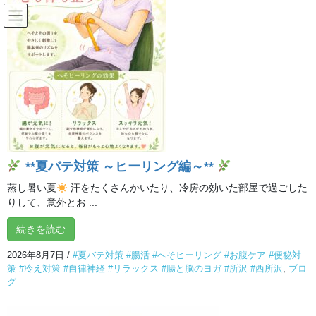
コ
ナ
ン
ビ
テ
ゲ
ン
ー
ブログ
ツ
シ
へ
ョ
ス
ン
HOME
ブログ
自らが健康を創る力を高めましょう！
キ
に
ッ
移
プ
動
2019年9月4日
/ 最終更新日時 :
2019年9月4日
イルチブレインヨガ 所沢ス
タジオ
**夏バテ対策 ～ヒーリング編～**
ブログ
蒸し暑い夏
汗をたくさんかいたり、冷房の効いた部屋で過ごした
自らが健康を創る力を高めましょ
りして、意外とお ...
う！
続きを読む
2026年8月7日
/
#夏バテ対策 #腸活 #へそヒーリング #お腹ケア #便秘対
策 #冷え対策 #自律神経 #リラックス #腸と脳のヨガ #所沢 #西所沢
,
ブロ
健康を創る力を高めよう！「体力」「心力」「脳力」アップの健
グ
康サポートします。
人間の創造の対象には限りがありません。かけがえのない財産で