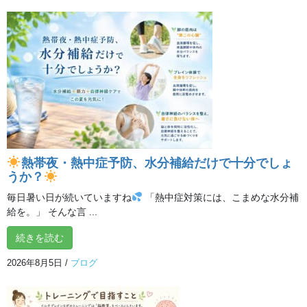
9月の「健康サポートキャンペーン」では、通常8,000円の入会金
が4,000円と半額になります。この機会をぜひお見逃しなく！
所沢スタジオでお待ちしております！
この記事が気に入ったらいい
ね！＆フォローしよう
@ilchibrainyoga
熱帯夜・熱中症予防、水分補給だけで十分でしょ
うか？
ブログ
カテゴリー
毎日暑い日が続いていますね
「熱中症対策には、こまめな水分補
給を。」 そんな言 ...
ブログ
続きを読む
前の記事
暑い夏をセルフケアですっきり
2026年8月5日
/
ブログ
爽やかに！
2019年8月6日