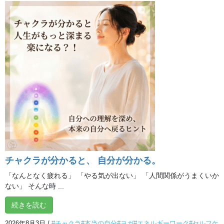
最近の投稿
# 熱中症対策
ヒーリング編②
2026年8月8日
**夏バテ対策 ～ヒーリング編～**
2026年8月7日
**「自分の声と一つになる」**
チャクラが分かると、 自分が分かる。
2026年8月6日
「なんとなく疲れる」 「やる気が出ない」 「人間関係がうまくいか
ない」 そんな時 ...
熱帯夜・熱中症予防、水分補給だけで十分でしょう
続きを読む
か？
2026年8月5日
2026年8月3日
/
#チャクラ#本当の自分#ヨガ#エネルギーワーク#セルフケ