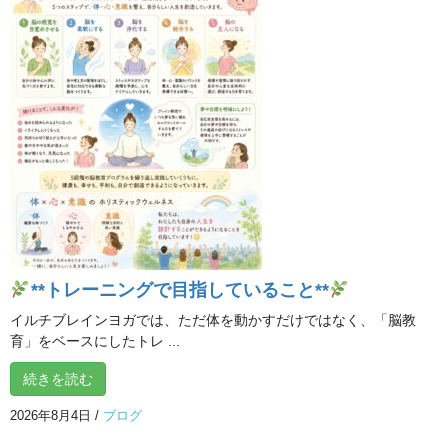
ブログ
次の記事
BHPヒーリングパーティ開催
2019年9月11日
オンライン体験クラス
**トレーニングで目指していること**
イルチブレインヨガでは、ただ体を動かすだけではなく、「脳教
育」をベースにしたトレ ...
続きを読む
2026年8月4日
/
ブログ