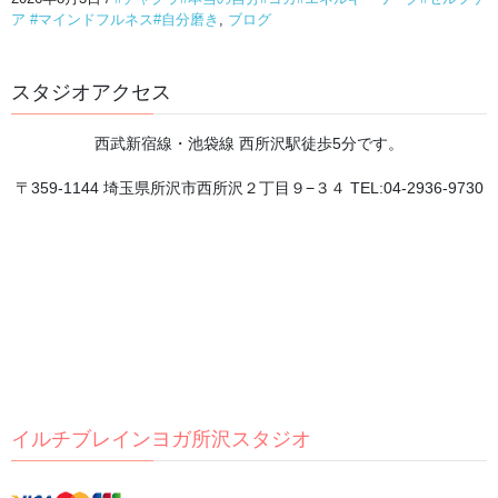
ア #マインドフルネス#自分磨き
,
ブログ
**トレーニングで目指していること**
2026年8月4日
スタジオアクセス
西武新宿線・池袋線 西所沢駅徒歩5分です。
チャクラが分かると、 自分が分かる。
〒359-1144 埼玉県所沢市西所沢２丁目９−３４ TEL:04-2936-9730
2026年8月3日
頭を休めるには、まず体の緊張をほどくことから。
2026年8月2日
8月が始まりました
2026年8月1日
イルチブレインヨガ所沢スタジオ
瞑想は脳のゼロ点調整