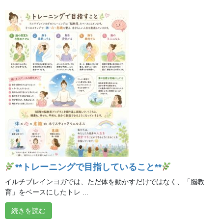
# 熱中症対策
ヒーリング編②
2026年8月8日
**夏バテ対策 ～ヒーリング編～**
2026年8月7日
**「自分の声と一つになる」**
2026年8月6日
**トレーニングで目指していること**
熱帯夜・熱中症予防、水分補給だけで十分でしょう
イルチブレインヨガでは、ただ体を動かすだけではなく、「脳教
か？
育」をベースにしたトレ ...
2026年8月5日
続きを読む