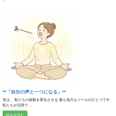
グ
ね！＆フォローしよう
@ilchibrainyoga
ブログ
カテゴリー
ブログ
前の記事
会員さんからの声「狭い空間で
もスッキリ」
2025年8月8日
ブログ
次の記事
**「自分の声と一つになる」**
福来たる飾り「招き猫と富士山
と亀
親子」
音は、 私たちの振動を変化させる 最も強力なツールのひとつです。
私たちが活用で ...
2025年8月13日
続きを読む