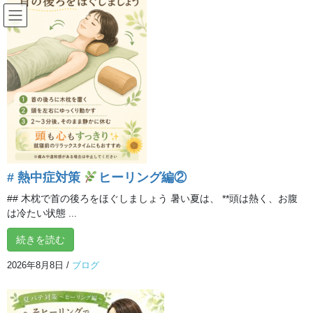
コ
ナ
ン
ビ
テ
ゲ
ン
ー
ブログ
ツ
シ
へ
ョ
ス
ン
HOME
ブログ
会員さんからの声「首、肩こりが軽くなった、心地よい」
キ
に
ッ
移
プ
動
2025年8月11日
/ 最終更新日時 :
2025年8月11日
イルチブレインヨガ 所沢
スタジオ
# 熱中症対策
ヒーリング編②
ブログ
会員さんからの声「首、肩こりが
## 木枕で首の後ろをほぐしましょう 暑い夏は、 **頭は熱く、お腹
は冷たい状態 ...
軽くなった、心地よい」
続きを読む
2026年8月8日
/
ブログ
50代女性
慢性的な首や肩の痛みが、クラスの後にはすっと軽くなり、動き
がなめらかに。