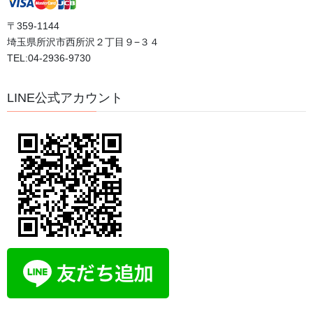
〒359-1144
埼玉県所沢市西所沢２丁目９−３４
カテゴリー
TEL:04-2936-9730
おすすめ動画
LINE公式アカウント
ブログ
体験談
口コミ
日記
評判
体験者の声
希望の手紙