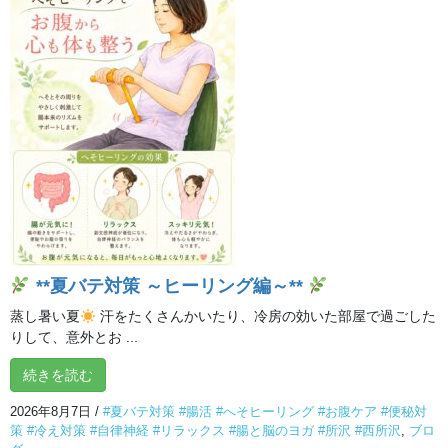
最初は「70分って長いかな…」と思っていたけれど、最近は「あ
れ？もう終わり？」と感じるくらい、あっという間の心地よい時
間です。
**夏バテ対策 ～ヒーリング編～**
蒸し暑い夏
汗をたくさんかいたり、冷房の効いた部屋で過ごした
りして、意外とお ...
続きを読む
2026年8月7日
/
#夏バテ対策 #腸活 #へそヒーリング #お腹ケア #便秘対
策 #冷え対策 #自律神経 #リラックス #腸と脳のヨガ #所沢 #西所沢
,
ブロ
この記事が気に入ったらいい