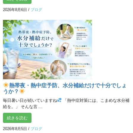
2026年8月6日
/
ブログ
オンライン体験クラス
熱帯夜・熱中症予防、水分補給だけで十分でしょ
うか？
毎日暑い日が続いていますね
「熱中症対策には、こまめな水分補
給を。」 そんな言 ...
最近の投稿
続きを読む
暑いときにも温かいお茶を味わう時間
2026年8月5日
/
ブログ
2026年8月9日