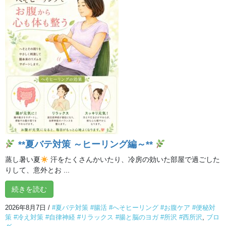
いつもと違う感覚でヒーリングポイントを見つけ、それぞれの不
調とリンクしその後は目がスッキリした、体が熱くなった、頭が
スッキリ、開かなかった足の指がとても開くようになったり、自
ら不調を改善できて喜ばれました！
そして皆さま持ち寄りのお食事パーティ♪いろんな手作りのお料理
を皆で食べると尚更とってもおいしかったです。
体の健康の話から地球の健康とは！？と話が大きくなり、皆さま
意識が高いです
こんなに楽しくヒーリングされる持ち寄りパーティたまに行いま
すので、所沢スタジオに遊びにいらしてくださいね‼
**夏バテ対策 ～ヒーリング編～**
この記事が気に入ったらいい
ね！＆フォローしよう
蒸し暑い夏
汗をたくさんかいたり、冷房の効いた部屋で過ごした
@ilchibrainyoga
りして、意外とお ...
続きを読む
2026年8月7日
/
#夏バテ対策 #腸活 #へそヒーリング #お腹ケア #便秘対
策 #冷え対策 #自律神経 #リラックス #腸と脳のヨガ #所沢 #西所沢
,
ブロ
ブログ
カテゴリー