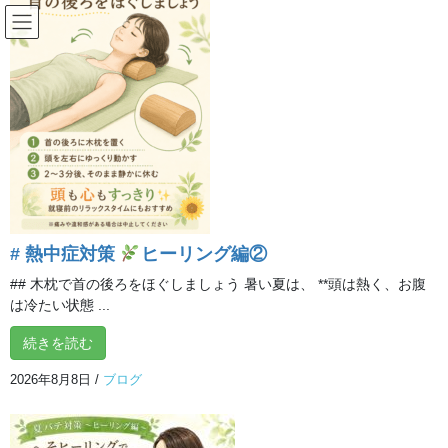
コ
ナ
ン
ビ
テ
ゲ
ン
ー
ブログ
ツ
シ
へ
ョ
ス
ン
HOME
ブログ
BHPヒーリングパーティ開催
キ
に
ッ
移
プ
動
2019年9月11日
/ 最終更新日時 :
2019年9月11日
イルチブレインヨガ 所沢
スタジオ
# 熱中症対策
ヒーリング編②
ブログ
BHPヒーリングパーティ開催
## 木枕で首の後ろをほぐしましょう 暑い夏は、 **頭は熱く、お腹
は冷たい状態 ...
続きを読む
こんにちは。イルチブレインヨガ所沢スタジオです。
2026年8月8日
/
ブログ
今日は会員の皆さまと朝のトレーニングをしてから、BHPという
手足や頭の先を押すヒーリングを互いにしあいました