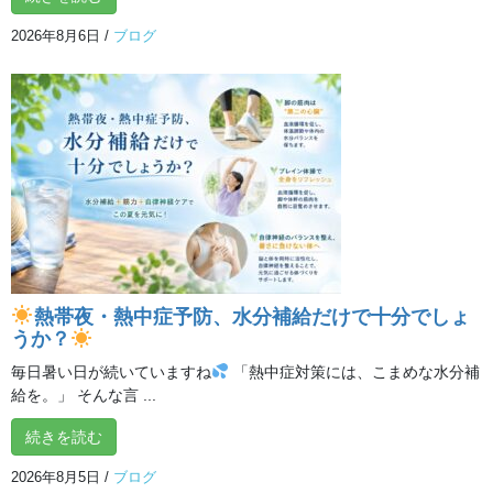
2026年8月6日
/
ブログ
最近の投稿
暑いときにも温かいお茶を味わう時間
熱帯夜・熱中症予防、水分補給だけで十分でしょ
2026年8月9日
うか？
毎日暑い日が続いていますね
「熱中症対策には、こまめな水分補
給を。」 そんな言 ...
# 熱中症対策
ヒーリング編②
2026年8月8日
続きを読む
2026年8月5日
/
ブログ