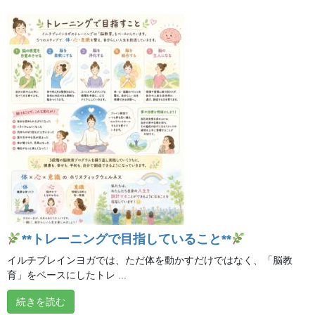
**夏バテ対策 ～ヒーリング編～**
2026年8月7日
**「自分の声と一つになる」**
2026年8月6日
熱帯夜・熱中症予防、水分補給だけで十分でしょう
か？
2026年8月5日
**トレーニングで目指していること**
**トレーニングで目指していること**
2026年8月4日
イルチブレインヨガでは、ただ体を動かすだけではなく、「脳教
育」をベースにしたトレ ...
チャクラが分かると、 自分が分かる。
続きを読む
2026年8月3日