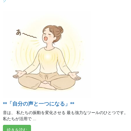
グ
ブログ
前の記事
自らが健康を創る力を高めまし
ょう！
2019年9月4日
ブログ
次の記事
今月は半額！
2019年9月17日
オンライン体験クラス
**「自分の声と一つになる」**
音は、 私たちの振動を変化させる 最も強力なツールのひとつです。
私たちが活用で ...
続きを読む