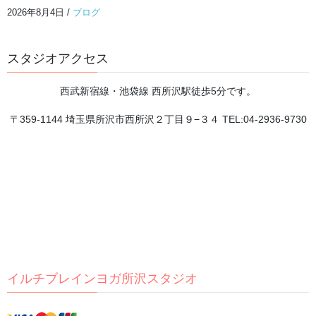
2026年8月4日
/
ブログ
頭を休めるには、まず体の緊張をほどくことから。
スタジオアクセス
2026年8月2日
西武新宿線・池袋線 西所沢駅徒歩5分です。
8月が始まりました
〒359-1144 埼玉県所沢市西所沢２丁目９−３４ TEL:04-2936-9730
2026年8月1日
瞑想は脳のゼロ点調整
2026年7月31日
カテゴリー
イルチブレインヨガ所沢スタジオ
おすすめ動画