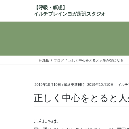
コ
ナ
ン
ビ
テ
ゲ
ン
ー
ツ
シ
へ
ョ
ス
ン
キ
に
ッ
移
HOME
ブログ
正しく中心をとると人生が楽になる
プ
動
2019年10月10日
/ 最終更新日時 :
2019年10月10日
イルチ
正しく中心をとると人
こんにちは。