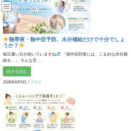
コ
ナ
ン
ビ
テ
ゲ
ン
ー
イベント
ツ
シ
へ
ョ
熱帯夜・熱中症予防、水分補給だけで十分でしょ
ス
ン
うか？
HOME
イベント
大人女子
キ
に
ッ
移
毎日暑い日が続いていますね
「熱中症対策には、こまめな水分補
プ
動
給を。」 そんな言 ...
2026年3月25日
続きを読む
ブログ
寝ても疲れが取れない方へ。やさ
2026年8月5日
/
ブログ
しい整え方
「しっかり寝たはずなのに、朝からなんだかだるい」「休んでも
疲れが抜けない…」 そんなふうに感じることはありませんか？ 忙
しい毎日の中で、気づかないうちに体も心もがんばり続けている
と、ただ眠るだけでは回復しきれない状態にな […]