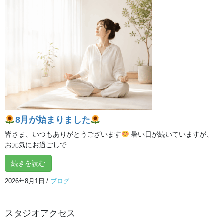
8月が始まりました
2026年8月1日
瞑想は脳のゼロ点調整
2026年7月31日
8月が始まりました
今、日本人が本当に求めているものとは？
皆さま、いつもありがとうございます
暑い日が続いていますが、
2026年7月30日
お元気にお過ごしで ...
続きを読む
情報があふれる時代だからこそ、自分の中心を見失
2026年8月1日
/
ブログ
わないために
2026年7月29日
スタジオアクセス