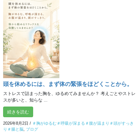
**「自分の声と一つになる」**
2026年8月6日
熱帯夜・熱中症予防、水分補給だけで十分でしょう
か？
2026年8月5日
**トレーニングで目指していること**
2026年8月4日
頭を休めるには、まず体の緊張をほどくことから。
ストレスで詰まった胸を、ゆるめてみませんか？ 考えごとやストレ
チャクラが分かると、 自分が分かる。
スが多いと、知らな ...
2026年8月3日
続きを読む
2026年8月2日
/
＃胸がゆるむ＃呼吸が深まる＃腹が温まり＃頭がすっき
頭を休めるには、まず体の緊張をほどくことから。
り＃腸と脳
,
ブログ
2026年8月2日