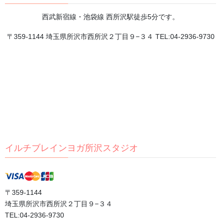
【夏バテ対策】運動編 睡眠の質を良くする寝る前5
分で自律神経を整えるストレッチルーティン
西武新宿線・池袋線 西所沢駅徒歩5分です。
2026年7月28日
〒359-1144 埼玉県所沢市西所沢２丁目９−３４ TEL:04-2936-9730
カテゴリー
おすすめ動画
ブログ
体験談
口コミ
イルチブレインヨガ所沢スタジオ
日記
評判
〒359-1144
体験者の声
埼玉県所沢市西所沢２丁目９−３４
TEL:04-2936-9730