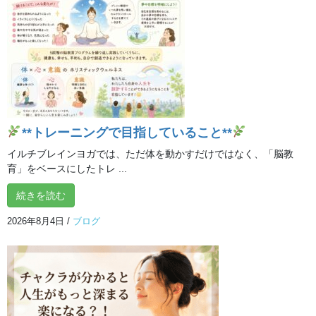
2026年3月11日
ブログ
１品持ち寄り！ARIRANG（アリラ
ン）パーティー開催しました！
こちらのスタジオでは、恒例行事になりつつある**「１品持ち寄り
パーティー」**を開催しました。 トレーニングだけでなく、みん
なで美味しいものを囲んで、ゆったり楽しい時間を過ごすひとと
**トレーニングで目指していること**
き。会員の皆さまと心あたたまる時間にな […]
イルチブレインヨガでは、ただ体を動かすだけではなく、「脳教
育」をベースにしたトレ ...
2026年2月18日
ブログ
続きを読む
忙しい大人女性へ｜“自分を知るよ
2026年8月4日
/
ブログ
ろこび”を感じるやさしい呼吸瞑想
～話題の『ARIRANG』から考える、自分を満
たす時間～
世界的アーティストのBTS が兵役を終え、再結集しますね。 その
新しいアルバム『ARIRANG』が話題になっています。 今日は、そ