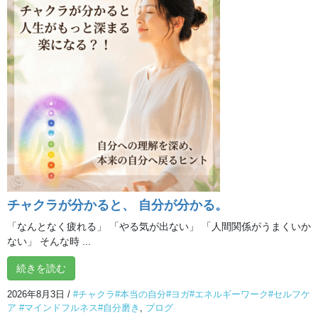
評判
前の記事
オンラインクラスのひととき
2020年11月2日
ブログ
次の記事
HSP SHOPでキャンペーンを
実施中
(12/30）
2020年12月6日
チャクラが分かると、 自分が分かる。
「なんとなく疲れる」 「やる気が出ない」 「人間関係がうまくいか
ない」 そんな時 ...
続きを読む
2026年8月3日
/
#チャクラ#本当の自分#ヨガ#エネルギーワーク#セルフケ
オンライン体験クラス
ア #マインドフルネス#自分磨き
,
ブログ