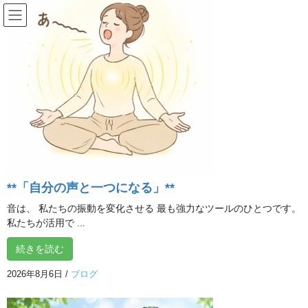
コ
ナ
ン
ビ
テ
ゲ
ン
ー
おすすめ動画
ツ
シ
へ
ョ
ス
ン
HOME
おすすめ動画
イルチブレインヨガのふりふりダイエット
キ
に
ッ
移
プ
動
2020年11月10日
/ 最終更新日時 :
2020年11月10日
イルチブレインヨガ 所
沢スタジオ
おすすめ動画
**「自分の声と一つになる」**
イルチブレインヨガのふりふりダ
音は、 私たちの振動を変化させる 最も強力なツールのひとつです。
イエット
私たちが活用で ...
続きを読む
こんにちは。
2026年8月6日
/
ブログ
ふりふりダイエットをすると呼吸が深くなり体も心もリラック
ス。