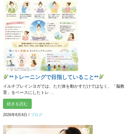
★参加の方法は、zoomをダウンロードして、こちらから送らせて
頂くURLをクリックするだけ！
オンライントレーニングログイン方法（Zoom）
https://ilchibrainyoga.com/online_zoom
/
操作方法がわからない方は、お電話でお気軽にご連絡ください。
イルチブレインヨガ所沢スタジオ
04-2936-9730
**トレーニングで目指していること**
イルチブレインヨガでは、ただ体を動かすだけではなく、「脳教
この記事が気に入ったらいい
ね！＆フォローしよう
育」をベースにしたトレ ...
@ilchibrainyoga
続きを読む
2026年8月4日
/
ブログ
おすすめ動画
、
ブログ
カテゴリー