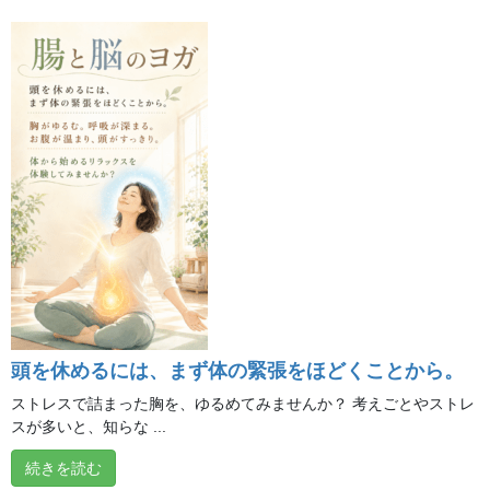
最近の投稿
頭を休めるには、まず体の緊張をほどくことから。
**夏バテ対策 ～ヒーリング編～**
ストレスで詰まった胸を、ゆるめてみませんか？ 考えごとやストレ
2026年8月7日
スが多いと、知らな ...
続きを読む
**「自分の声と一つになる」**