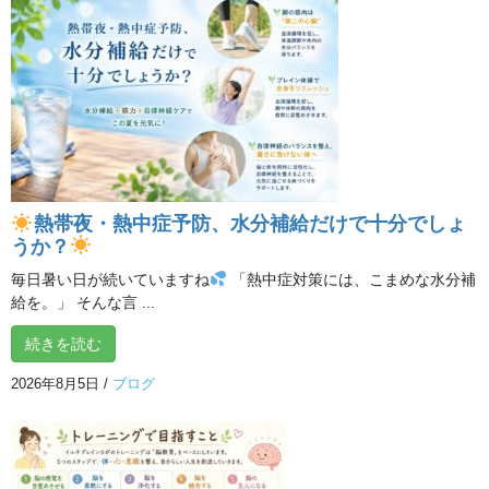
今回は、背中のシェイプとバストアップ！
イルチブレインヨガのふりふりダイエット「腕後方ふりふり」
熱帯夜・熱中症予防、水分補給だけで十分でしょ
うか？
毎日暑い日が続いていますね
「熱中症対策には、こまめな水分補
給を。」 そんな言 ...
続きを読む
2026年8月5日
/
ブログ
★オンラインクラス、スタジオ体験受付中！
オンライン体験のお申し込みはこちらから
→
https://online.ilchibrainyoga.com/studio/saitama/tokorozawa
/