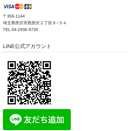
8月が始まりました
〒359-1144
2026年8月1日
埼玉県所沢市西所沢２丁目９−３４
TEL:04-2936-9730
瞑想は脳のゼロ点調整
LINE公式アカウント
2026年7月31日
今、日本人が本当に求めているものとは？
2026年7月30日
情報があふれる時代だからこそ、自分の中心を見失
わないために
2026年7月29日
カテゴリー