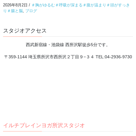
2026年8月2日
/
＃胸がゆるむ＃呼吸が深まる＃腹が温まり＃頭がすっき
2026年8月6日
り＃腸と脳
,
ブログ
熱帯夜・熱中症予防、水分補給だけで十分でしょう
スタジオアクセス
か？
2026年8月5日
西武新宿線・池袋線 西所沢駅徒歩5分です。
〒359-1144 埼玉県所沢市西所沢２丁目９−３４ TEL:04-2936-9730
**トレーニングで目指していること**
2026年8月4日
チャクラが分かると、 自分が分かる。
2026年8月3日
頭を休めるには、まず体の緊張をほどくことから。
イルチブレインヨガ所沢スタジオ
2026年8月2日