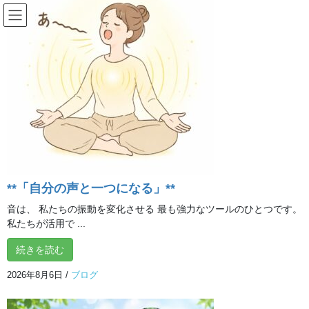
コ
ナ
ン
ビ
テ
ゲ
ン
ー
ブログ
ツ
シ
へ
ョ
ス
ン
HOME
ブログ
新年あけましておめでとうございます
キ
に
ッ
移
プ
動
2020年1月4日
/ 最終更新日時 :
2020年1月7日
イルチブレインヨガ 所沢ス
タジオ
ブログ
**「自分の声と一つになる」**
新年あけましておめでとうござい
音は、 私たちの振動を変化させる 最も強力なツールのひとつです。
ます
私たちが活用で ...
続きを読む
皆さま、年末年始はどのようにお過ごしでしたか
2026年8月6日
/
ブログ
私は実家に行ったりホームパーティーをしたり…
普段できないことができリフレッシュする機会になりました