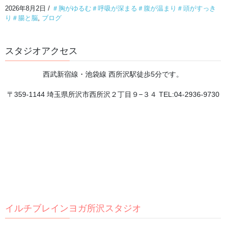
頭を休めるには、まず体の緊張をほどくことから。
2026年8月2日
/
＃胸がゆるむ＃呼吸が深まる＃腹が温まり＃頭がすっき
2026年8月2日
り＃腸と脳
,
ブログ
スタジオアクセス
8月が始まりました
2026年8月1日
西武新宿線・池袋線 西所沢駅徒歩5分です。
〒359-1144 埼玉県所沢市西所沢２丁目９−３４ TEL:04-2936-9730
瞑想は脳のゼロ点調整
2026年7月31日
今、日本人が本当に求めているものとは？
2026年7月30日
情報があふれる時代だからこそ、自分の中心を見失
イルチブレインヨガ所沢スタジオ
わないために
2026年7月29日