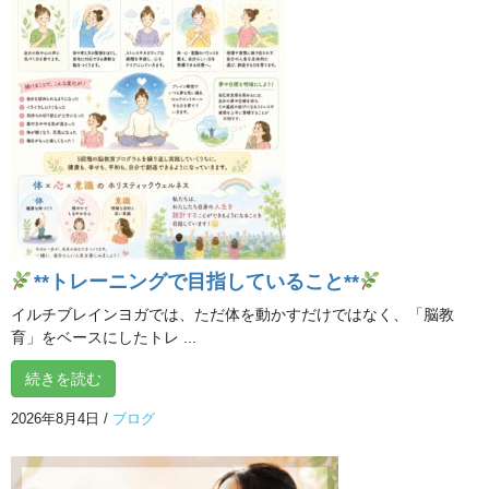
ね！＆フォローしよう
@ilchibrainyoga
ブログ
カテゴリー
ブログ
前の記事
腸ぽかぽかで冬太りにさよなら
**トレーニングで目指していること**
2019年12月25日
イルチブレインヨガでは、ただ体を動かすだけではなく、「脳教
育」をベースにしたトレ ...
ブログ
次の記事
続きを読む
2020年希望に満ちた年にするた
2026年8月4日
/
ブログ
めに
2020年1月8日