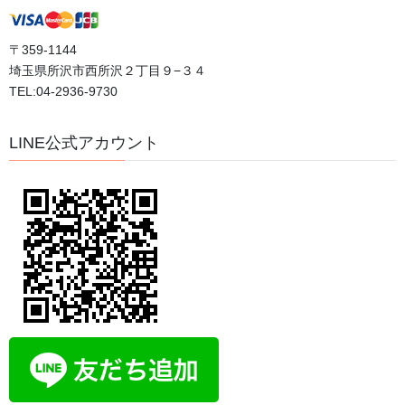
〒359-1144
カテゴリー
埼玉県所沢市西所沢２丁目９−３４
TEL:04-2936-9730
おすすめ動画
ブログ
LINE公式アカウント
体験談
口コミ
日記
評判
体験者の声
希望の手紙