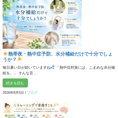
イルチブレインヨガ所沢スタジオは、
本日１月４日（土）から通常営業
しております。
お正月で食べ過ぎてしまった方、体が鈍ってしまった方など新春
ヨガを始めるチャンス！
また、いくら外側から温めても体が冷えてしまっていてはなかな
か暖まらないもの…
熱帯夜・熱中症予防、水分補給だけで十分でしょ
うか？
体操や呼吸を通して、体の内側からぽかぽかに
毎日暑い日が続いていますね
「熱中症対策には、こまめな水分補
体も心もリフレッシュして新しい年をスタートしてみませんか？
給を。」 そんな言 ...
お待ちしております‼
続きを読む
今年もどうぞイルチブレインヨガ所沢スタジオをよろしくお願い
2026年8月5日
/
ブログ
申し上げます
この記事が気に入ったらいい