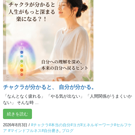
オンライン体験クラス
チャクラが分かると、 自分が分かる。
「なんとなく疲れる」 「やる気が出ない」 「人間関係がうまくいか
ない」 そんな時 ...
最近の投稿
続きを読む
**夏バテ対策 ～ヒーリング編～**
2026年8月3日
/
#チャクラ#本当の自分#ヨガ#エネルギーワーク#セルフケ
ア #マインドフルネス#自分磨き
,
ブログ
2026年8月7日