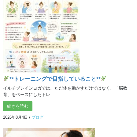
ぜひ、一度トレーニングの体験にいらしてくださいね！
ご予約はこちらから↓
問合せ電話：04－2936－9730
LINEからの申込みはこちら⇒https://lin.ee/kW5N24H
この記事が気に入ったらいい
ね！＆フォローしよう
@ilchibrainyoga
**トレーニングで目指していること**
ブログ
カテゴリー
イルチブレインヨガでは、ただ体を動かすだけではなく、「脳教
育」をベースにしたトレ ...
続きを読む
ブログ
前の記事
2026年8月4日
/
ブログ
認知症になりやすい人は？～認
知症になりにくい習慣は？
2024年3月19日