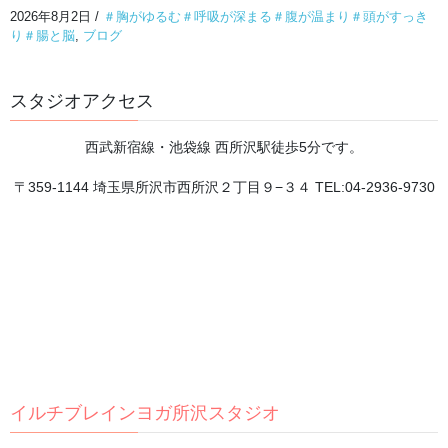
2026年8月2日
/
＃胸がゆるむ＃呼吸が深まる＃腹が温まり＃頭がすっき
り＃腸と脳
,
ブログ
チャクラが分かると、 自分が分かる。
2026年8月3日
スタジオアクセス
頭を休めるには、まず体の緊張をほどくことから。
西武新宿線・池袋線 西所沢駅徒歩5分です。
2026年8月2日
〒359-1144 埼玉県所沢市西所沢２丁目９−３４ TEL:04-2936-9730
8月が始まりました
2026年8月1日
瞑想は脳のゼロ点調整
2026年7月31日
イルチブレインヨガ所沢スタジオ
今、日本人が本当に求めているものとは？