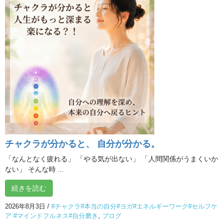
おすすめ動画
次の記事
より良い睡眠に！つま先たたき
エクササイズ！
2024年5月5日
オンライン体験クラス
チャクラが分かると、 自分が分かる。
「なんとなく疲れる」 「やる気が出ない」 「人間関係がうまくいか
ない」 そんな時 ...
続きを読む
2026年8月3日
/
#チャクラ#本当の自分#ヨガ#エネルギーワーク#セルフケ
ア #マインドフルネス#自分磨き
,
ブログ