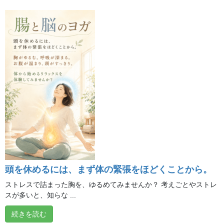
最近の投稿
**夏バテ対策 ～ヒーリング編～**
2026年8月7日
**「自分の声と一つになる」**
2026年8月6日
熱帯夜・熱中症予防、水分補給だけで十分でしょう
か？
頭を休めるには、まず体の緊張をほどくことから。
2026年8月5日
ストレスで詰まった胸を、ゆるめてみませんか？ 考えごとやストレ
スが多いと、知らな ...
**トレーニングで目指していること**
2026年8月4日
続きを読む