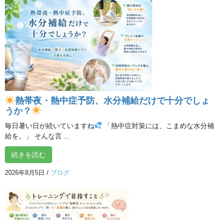
ぜひ、やってみてくださいね！
熱帯夜・熱中症予防、水分補給だけで十分でしょ
うか？
毎日暑い日が続いていますね
「熱中症対策には、こまめな水分補
給を。」 そんな言 ...
イルチブレインヨガでは、
続きを読む
普段、動かさない筋肉を動かすことにより、普段、使わない脳を
2026年8月5日
/
ブログ
使うことができるトレーニングを行います。
カラダ・ココロ・脳
この三つすべてに働きかけて活性化できるのは、イルチブレイン
ヨガの特長です！