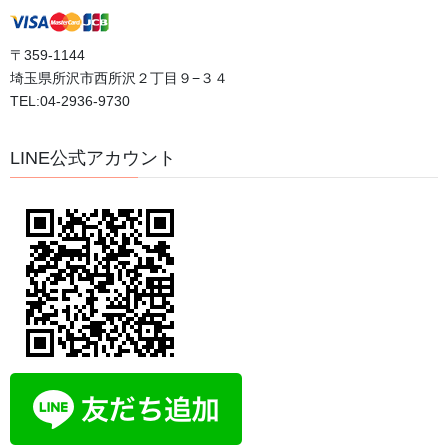
2026年7月30日
〒359-1144
埼玉県所沢市西所沢２丁目９−３４
情報があふれる時代だからこそ、自分の中心を見失
TEL:04-2936-9730
わないために
2026年7月29日
LINE公式アカウント
カテゴリー
おすすめ動画
ブログ
体験談
口コミ
日記
評判