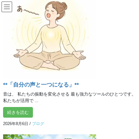
コ
ナ
ン
ビ
テ
ゲ
ン
ー
ブログ
ツ
シ
へ
ョ
ス
ン
HOME
ブログ
認知症予防エクササイズ！
キ
に
ッ
移
プ
動
2024年3月26日
/ 最終更新日時 :
2024年3月26日
イルチブレインヨガ 所沢
スタジオ
ブログ
**「自分の声と一つになる」**
認知症予防エクササイズ！
音は、 私たちの振動を変化させる 最も強力なツールのひとつです。
私たちが活用で ...
前回、認知症予防には「日頃からどれだけ脳を使っているか」が
続きを読む
カギ！
とお伝えしましたが、
2026年8月6日
/
ブログ
今回は、脳を効果的に使うエクササイズをご紹介します！
脳を使って、いつまでも若々しく！