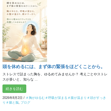
ね！＆フォローしよう
@ilchibrainyoga
ブログ
カテゴリー
ブログ
前の記事
Get B体操で明るく健康になろ
う！
頭を休めるには、まず体の緊張をほどくことから。
2020年2月29日
ストレスで詰まった胸を、ゆるめてみませんか？ 考えごとやストレ
スが多いと、知らな ...
ブログ
次の記事
続きを読む
内もものストレッチで 健康チ
ェック
2026年8月2日
/
＃胸がゆるむ＃呼吸が深まる＃腹が温まり＃頭がすっき
2020年3月11日
り＃腸と脳
,
ブログ