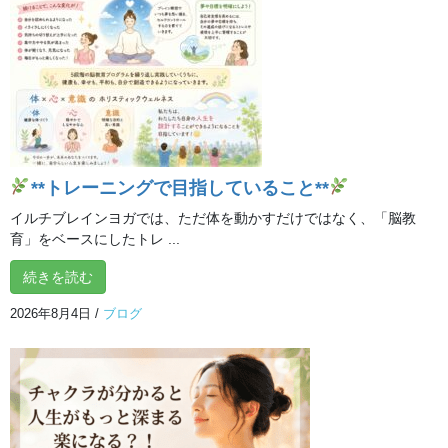
脱力をすることで、筋肉が伸びやすくなります。
逆に余計な力が入っていると、筋肉を伸ばした後に反発して縮み
やすくなってしまいます。
ストレッチの際に力を抜く効果的な方法は、
ほぐしたい場所をゆらゆらと揺らすことです。
軽く振ってあげると、不思議なことに力がすっと抜けていきま
す。
**トレーニングで目指していること**
また、呼吸も大切です。
イルチブレインヨガでは、ただ体を動かすだけではなく、「脳教
育」をベースにしたトレ ...
ゆったりと息を吐きながらストレッチをすると、
体がリラックス状態になり、伸ばしやすくなります。
続きを読む
イルチブレインヨガの「上体を倒して振る」は、
2026年8月4日
/
ブログ
お尻を揺らしながら行う前屈ストレッチです。
お尻を左右に振ることで、単に伸ばすだけよりも筋肉がほぐれや
すくなります。
背筋、脇、肩、腰、もも裏（ハムストリングス）の緊張緩和やダ
イエットに役立ちます。