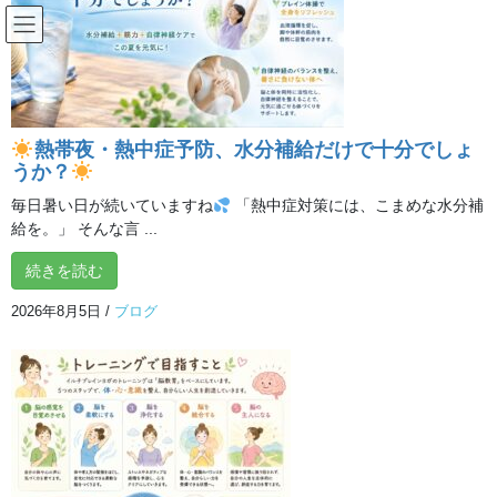
コ
ナ
ン
ビ
テ
ゲ
ン
ー
ブログ
ツ
シ
へ
ョ
熱帯夜・熱中症予防、水分補給だけで十分でしょ
ス
ン
うか？
HOME
ブログ
【おすすめ体操】 一石三鳥！揺らすストレッチ
キ
に
ッ
移
毎日暑い日が続いていますね
「熱中症対策には、こまめな水分補
プ
動
給を。」 そんな言 ...
2020年3月4日
/ 最終更新日時 :
2020年3月4日
イルチブレインヨガ 所沢ス
タジオ
続きを読む
ブログ
2026年8月5日
/
ブログ
【おすすめ体操】 一石三鳥！揺ら
すストレッチ
「揺らすストレッチ」で緊張緩和、ダイエット、スタイルアッ
プ！
ストレッチにおいて、力を抜くことは極めて重要です。