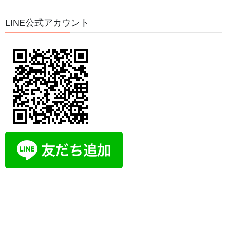
8月が始まりました
2026年8月1日
LINE公式アカウント
瞑想は脳のゼロ点調整
2026年7月31日
今、日本人が本当に求めているものとは？
2026年7月30日
情報があふれる時代だからこそ、自分の中心を見失
わないために
2026年7月29日
【夏バテ対策】運動編 睡眠の質を良くする寝る前5
分で自律神経を整えるストレッチルーティン
2026年7月28日