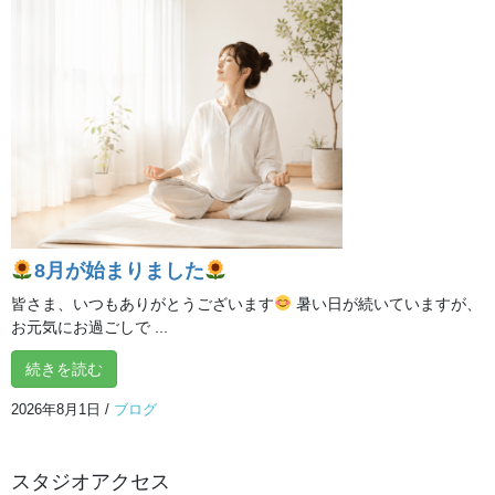
オンライン体験クラス
8月が始まりました
皆さま、いつもありがとうございます
暑い日が続いていますが、
お元気にお過ごしで ...
続きを読む
最近の投稿
2026年8月1日
/
ブログ
**「自分の声と一つになる」**
2026年8月6日
スタジオアクセス