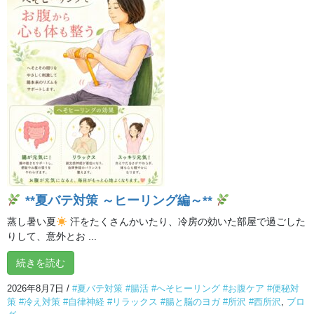
気分が沈んで何もしたくないというときは、
だれにでもあるもの
です。
気分が浮かないと不満を感じやすくなり、
ネガティブな感情が次
第に増幅されていくことも。
時間とともに気分が切り替わればいいのですが、
いつまでも引き
ずっていると、
無気力が習慣のように定着してしまうこともあり
ます。
そんな気分をふきとばす一番の方法は、体を動かすことです。
落ち込んでいるときは体を動かしたくないものですが、
イルチブ
レインヨガの全身振りエクササイズなら、だれでも、
いつでも簡
単にできます。
振る動作を行うと、頭にあった重心が下腹におりてきます。
ネガティブな考えがぎっしり埋まっていた脳が軽くなり、
頭もカ
ラダもスッキリ。エネルギーの循環がスムーズになり、
体が活力
**夏バテ対策 ～ヒーリング編～**
を取り戻していきます。
蒸し暑い夏
汗をたくさんかいたり、冷房の効いた部屋で過ごした
テンションを無理矢理上げようとする必要はありません。
力を抜
りして、意外とお ...
いて、体を振るだけで、不思議と力がわいてきます。
本来、あなたの脳はとても元気でクリエイティブです。
その本来
続きを読む
の姿へと戻していくのが、イルチブレインヨガです。
焦らず、力
まず、楽しみながら行ってみてください。
2026年8月7日
/
#夏バテ対策 #腸活 #へそヒーリング #お腹ケア #便秘対
https://youtu.be/plRtt9Lbywk
策 #冷え対策 #自律神経 #リラックス #腸と脳のヨガ #所沢 #西所沢
,
ブロ