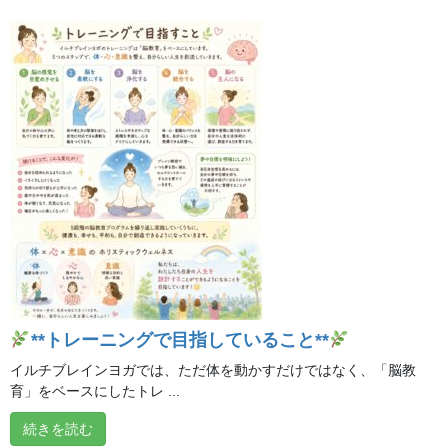
暑いときにも温かいお茶を味わう時間
2026年8月9日
# 熱中症対策
ヒーリング編②
2026年8月8日
**夏バテ対策 ～ヒーリング編～**
2026年8月7日
**「自分の声と一つになる」**
**トレーニングで目指していること**
2026年8月6日
イルチブレインヨガでは、ただ体を動かすだけではなく、「脳教
育」をベースにしたトレ ...
熱帯夜・熱中症予防、水分補給だけで十分でしょう
続きを読む
か？