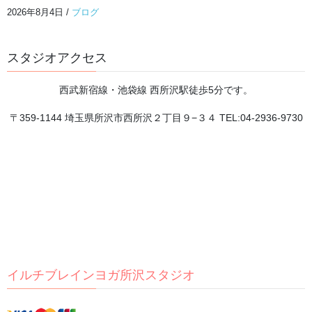
2026年8月5日
2026年8月4日
/
ブログ
**トレーニングで目指していること**
スタジオアクセス
2026年8月4日
西武新宿線・池袋線 西所沢駅徒歩5分です。
チャクラが分かると、 自分が分かる。
〒359-1144 埼玉県所沢市西所沢２丁目９−３４ TEL:04-2936-9730
2026年8月3日
頭を休めるには、まず体の緊張をほどくことから。
2026年8月2日
8月が始まりました
2026年8月1日
イルチブレインヨガ所沢スタジオ