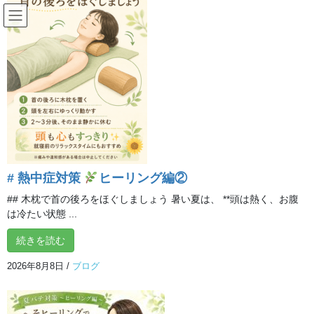
コ
ナ
ン
ビ
テ
ゲ
ン
ー
おすすめ動画
ツ
シ
へ
ョ
ス
ン
HOME
おすすめ動画
【おうちでヘルスケア】全身振り
キ
に
ッ
移
プ
動
2020年5月9日
/ 最終更新日時 :
2020年5月9日
イルチブレインヨガ 所沢ス
タジオ
# 熱中症対策
ヒーリング編②
おすすめ動画
【おうちでヘルスケア】全身振り
## 木枕で首の後ろをほぐしましょう 暑い夏は、 **頭は熱く、お腹
は冷たい状態 ...
続きを読む
おうち時間が長くなると、どうしても気分が落ち込みがちに。
テンションの上がらない日が続くと、
心のスランプにもなりかね
2026年8月8日
/
ブログ
ません。
そんなときは、イルチブレインヨガの「
全身振り
」エクササイズ
で、気分をアップしましょう！