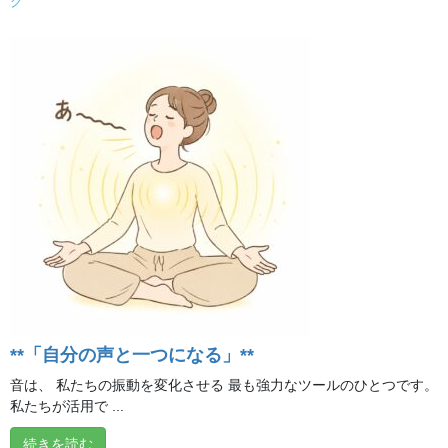
グ
この記事が気に入ったらいい
ね！＆フォローしよう
@ilchibrainyoga
おすすめ動画
、
ブログ
カテゴリー
ブログ
前の記事
初めてでも簡単【ブレイン瞑
想】
2020年5月8日
**「自分の声と一つになる」**
おすすめ動画
音は、 私たちの振動を変化させる 最も強力なツールのひとつです。
次の記事
私たちが活用で ...
呼吸の大切さを知ろう！
続きを読む